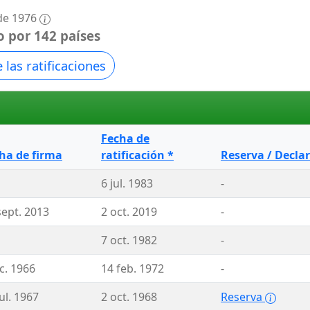
 de 1976
o por 142 países
 las ratificaciones
Fecha de
ha de firma
ratificación *
Reserva / Decla
6 jul. 1983
-
sept. 2013
2 oct. 2019
-
7 oct. 1982
-
ic. 1966
14 feb. 1972
-
ul. 1967
2 oct. 1968
Reserva