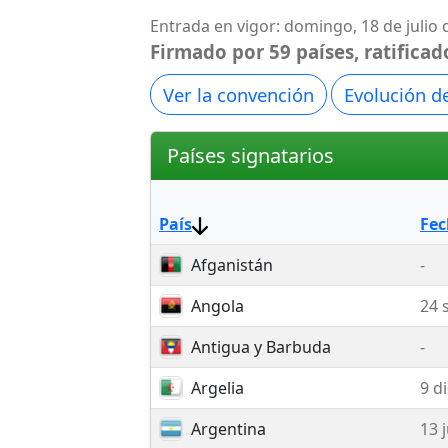
Entrada en vigor: domingo, 18 de julio
Firmado por 59 países, ratificad
Ver la convención
Evolución de
Países signatarios
País
Fec
Afganistán
-
Angola
24 
Antigua y Barbuda
-
Argelia
9 d
Argentina
13 j