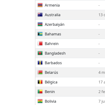
Armenia
-
Australia
13 
Azerbaiyán
-
Bahamas
-
Bahrein
-
Bangladesh
-
Barbados
-
Belarús
4 m
Bélgica
17 
Benin
2 f
Bolivia
7 j