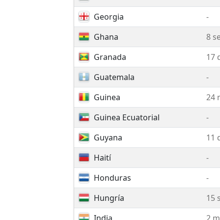
Georgia
-
Ghana
8 s
Granada
17 
Guatemala
-
Guinea
24 
Guinea Ecuatorial
-
Guyana
11 
Haití
-
Honduras
-
Hungría
15 
India
2 m