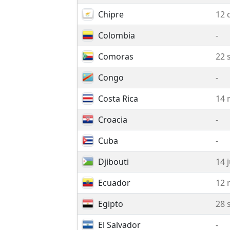
Chipre
12 
Colombia
-
Comoras
22 
Congo
-
Costa Rica
14 
Croacia
-
Cuba
-
Djibouti
14 
Ecuador
12 
Egipto
28 
El Salvador
-