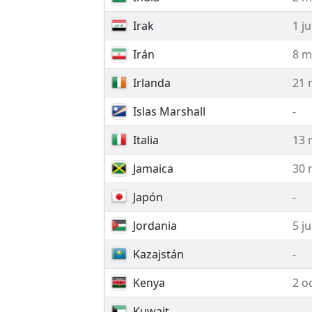
Irak
1 ju
Irán
8 m
Irlanda
21 
Islas Marshall
-
Italia
13 
Jamaica
30 
Japón
-
Jordania
5 j
Kazajstán
-
Kenya
2 o
Kuwait
-