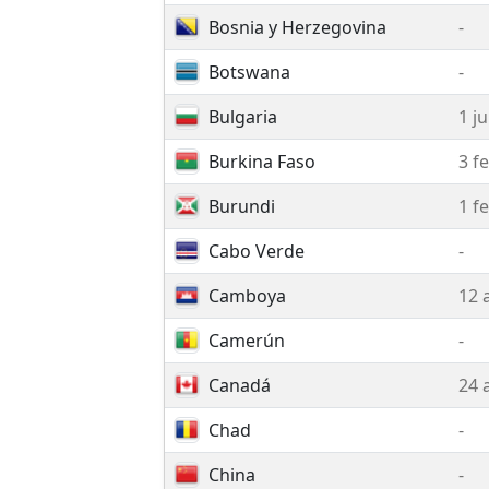
Bosnia y Herzegovina
-
Botswana
-
Bulgaria
1 j
Burkina Faso
3 f
Burundi
1 f
Cabo Verde
-
Camboya
12 
Camerún
-
Canadá
24 
Chad
-
China
-