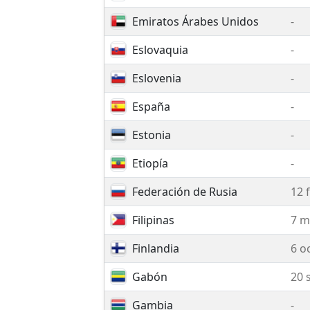
Emiratos Árabes Unidos
-
Eslovaquia
-
Eslovenia
-
España
-
Estonia
-
Etiopía
-
Federación de Rusia
12 
Filipinas
7 m
Finlandia
6 o
Gabón
20 
Gambia
-